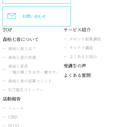
お問い合わせ
TOP
サービス紹介
森柏七音について
タロット起業講座
チャクラ講座
森柏七音とは？
よくあるお悩み
森柏七音の実績
受講生の声
森柏七音流
「魂が輝く生き方・働き方」
よくある質問
森柏七音の起業マインド
SCT誕生ストーリー
活動報告
ニュース
LINE
BLOG