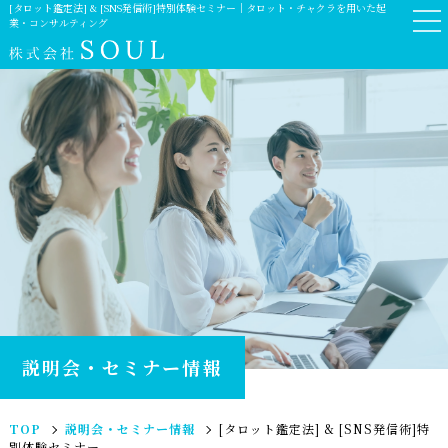
[タロット鑑定法] & [SNS発信術]特別体験セミナー｜タロット・チャクラを用いた起
業・コンサルティング
説明会・セミナー情報
TOP
説明会・セミナー情報
[タロット鑑定法] & [SNS発信術]特
別体験セミナー