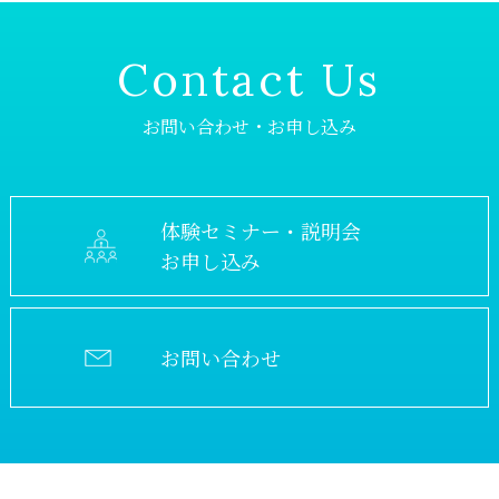
《クレジットカード決済・銀行振込》
当事務局では以下のプライバシーポリシーを掲げ、お
客様の個人情報を保護するために細心の注意を払って
います。当事務局のサービスもしくは商品を購入した
商品の引き渡し時期
Contact Us
場合または当事務局のプレゼント・キャンペーン等に
販売ページ等に特段記載がない場合、注文日より7営業
応募した場合には、プライバシーポリシーに同意した
お問い合わせ・お申し込み
日以内に発送といたします。
ものとみなされますので、本プライバシーポリシーの
内容を熟読してご理解ください。
返品・キャンセル・中途解約等
個人情報とは
体験セミナー・説明会
情報という商品特性上、基本的には返品・返金はお受
けしませんが、販売ページに返金保証等が付く場合は
お申し込み
このプライバシーポリシーにおいて、「個人情報」と
こちらを優先します。
は、お客様ならびにお取引先から提供を受ける会社
名、 役職、氏名、住所、電話番号、メールアドレス等
免責事項
の個人を識別出来る情報または個人固有の情報を言い
お問い合わせ
ます。
ご購入の商品に示された表現や再現性には個人差があ
り、必ずしも利益や効果を保証するものではありませ
個人情報の収集方法
ん。
お客様ならびにお取引先の個人情報の取得は、適正な