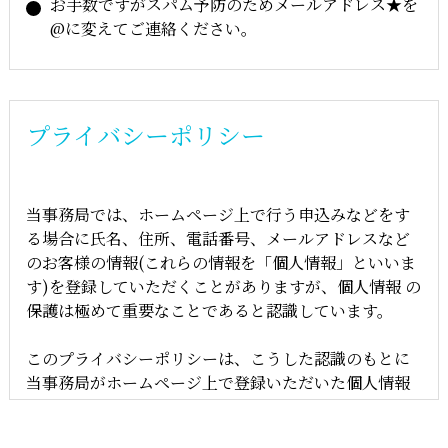
お手数ですがスパム予防のためメールアドレス★を
@に変えてご連絡ください。
商品代金以外の必要料金
商品代金には消費税が含まれています。商品により、
プライバシーポリシー
代引き手数料および荷送料がかかる場合がございま
す。なお、振り込み手数料はご負担下さい。
その他(タロット集客・コンサルティング・研修など含
当事務局では、ホームページ上で行う申込みなどをす
む)につきましては、お客様と打合せ後、お見積りを提
る場合に氏名、住所、電話番号、メールアドレスなど
出させていただきます。別途実費、交通費をお支払い
のお客様の情報(これらの情報を「個人情報」といいま
いただく場合がございます。
す)を登録していただくことがありますが、個人情報 の
保護は極めて重要なことであると認識しています。
お支払方法
お申込み確認のメール受信後、営業日3日以内に指定振
このプライバシーポリシーは、こうした認識のもとに
込口座へお振込みください。
当事務局がホームページ上で登録いただいた個人情報
＊入金をもって正式な申込とさせていただきます。ま
の取り扱いに関する姿勢をお客様へお知らせするもの
た、送金手数料はお客様負担となります。
です。