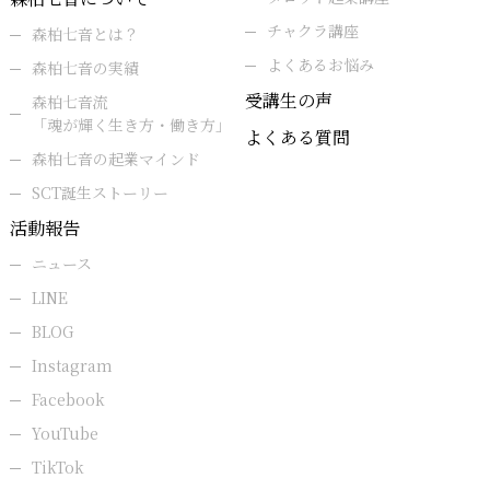
として個人情報が漏れた場合
チャクラ講座
森柏七音とは？
4.各種申込フォームにお客様が入力されたメールアド
よくあるお悩み
レスが間違っている場合(各種申込フォームでは内容を
森柏七音の実績
お客様に確認していただくために、登録されたメール
受講生の声
森柏七音流
アドレスに申込情報を自 動的に配信する仕組みになっ
「魂が輝く生き方・働き方」
よくある質問
ています。そのため間違ったメールアドレスであって
森柏七音の起業マインド
も、そのメールアドレスに申込情報が自動的に配信さ
SCT誕生ストーリー
れます。)
活動報告
個人情報を収集・利用する目的
ニュース
ご提供いただいた個人情報は、当事務局、または、当
LINE
事務局と商品もしくはサービスを共同で販売する第三
BLOG
者または当事務局と共同でプレゼント・キャンペーン
Instagram
を行う第三者その他のビジネス・パートナー(以下あわ
Facebook
せて「ビジネス・パートナー」といいます)が、以下の
利用目的で利用致します。 なお、別途利用目的につい
YouTube
て同意いただいた場合には、その利用目的の範囲内で
TikTok
利用させていただきます。(1) お客様及びお取引先 に関