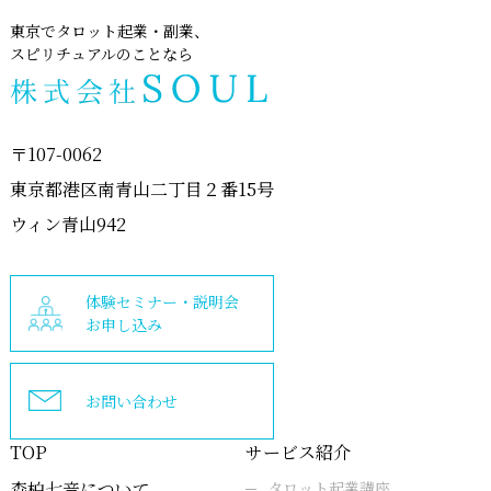
手段によって行います。また取得にあたっては、その
目的を明示し必要な範囲内において実施致します。
東京でタロット起業・副業、
スピリチュアルのことなら
個人情報の安全性
当事務局では、個人情報の不当なアクセスによる紛
〒107-0062
失、破壊、改ざん、漏洩などのリスクに対して、合理
的かつ厳正な安全対策を講じておりますが、以下の事
東京都港区南青山二丁目２番15号
由など当事務局の責に帰すべからざる事由を原因とす
ウィン青山942
る 個人情報の紛失、破壊、改ざん、漏洩などに関して
は、弊社では責任を負いかねますので、ご注意くださ
い。
体験セミナー・説明会
お申し込み
1.誰でもアクセスできる形態にてインターネット上に個
人情報を開示した場合
2.当事務局以外のウェブサイトにおいて個人情報を開示
お問い合わせ
した場合
TOP
サービス紹介
3.お客様の利用した端末から個人情報が漏れた場合、
またはお客様の管理下にあるパスワードの使用を原因
森柏七音について
タロット起業講座