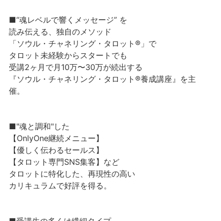
■“魂レベルで響くメッセージ” を
読み伝える、独自のメソッド
「ソウル・チャネリング・タロット®」で
タロット未経験からスタートでも
受講2ヶ月で月10万〜30万が続出する
『ソウル・チャネリング・タロット®養成講座』を主
催。
■"魂と調和"した
【OnlyOne継続メニュー】
【優しく伝わるセールス】
【タロット専門SNS集客】など
タロットに特化した、再現性の高い
カリキュラムで好評を得る。
■受講生の多くは繊細タイプ。