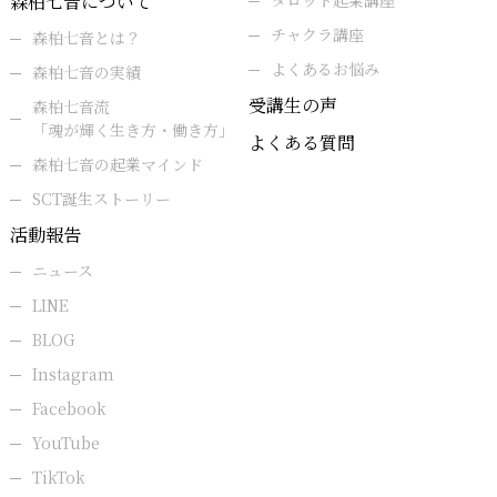
森柏七音について
タロット起業講座
チャクラ講座
森柏七音とは？
よくあるお悩み
森柏七音の実績
受講生の声
森柏七音流
「魂が輝く生き方・働き方」
よくある質問
森柏七音の起業マインド
SCT誕生ストーリー
活動報告
ニュース
LINE
BLOG
Instagram
Facebook
YouTube
TikTok