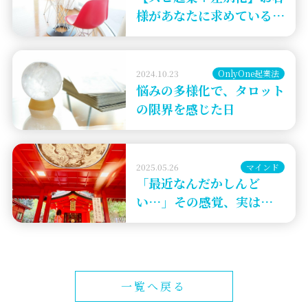
様があなたに求めているこ
と
2024.10.23
OnlyOne起業法
悩みの多様化で、タロット
の限界を感じた日
2025.05.26
マインド
「最近なんだかしんど
い…」その感覚、実は魂覚
醒のサイン☆彡
一覧へ戻る