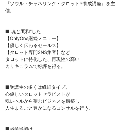
『ソウル・チャネリング・タロット®養成講座』を主
催。
■"魂と調和"した
【OnlyOne継続メニュー】
【優しく伝わるセールス】
【タロット専門SNS集客】など
タロットに特化した、再現性の高い
カリキュラムで好評を得る。
■受講生の多くは繊細タイプ。
心優しいタロットセラピストが
魂レベルから望むビジネスを構築し
人生まるごと豊かになるコンサルを行う。
■起業当初は