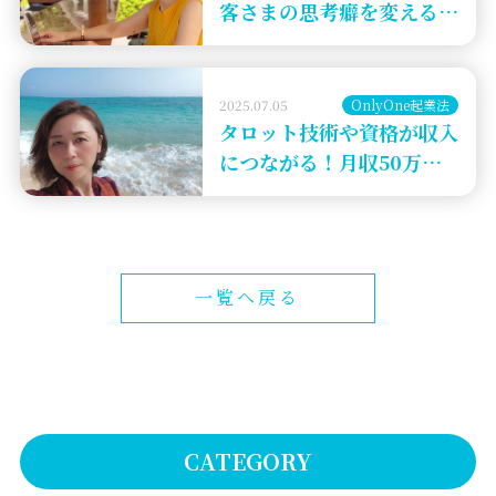
客さまの思考癖を変える効
果的な方法
2025.07.05
OnlyOne起業法
タロット技術や資格が収入
につながる！月収50万円
を実現するOnlyOne継続
メニュー事例
一覧へ戻る
CATEGORY