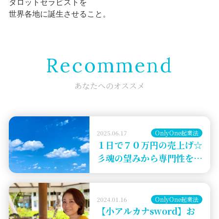
タロットセラピストを
世界各地に誕生させること。
Recommend
あなたへのオススメ
2025.06.17
OnlyOne起業法
１日で７０万円の売上げ☆
彡魂の望みから専門性を絞
ったメニューとは
2024.01.16
OnlyOne起業法
【小アルカナsword】お