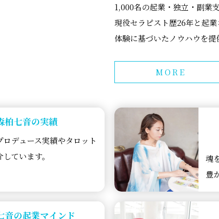
1,000名の起業・独立・副業
現役セラピスト歴26年と起業
体験に基づいたノウハウを提
MORE
森柏七音の
実績
プロデュース実績やタロット
介しています。
魂
豊
七音の
起業マインド