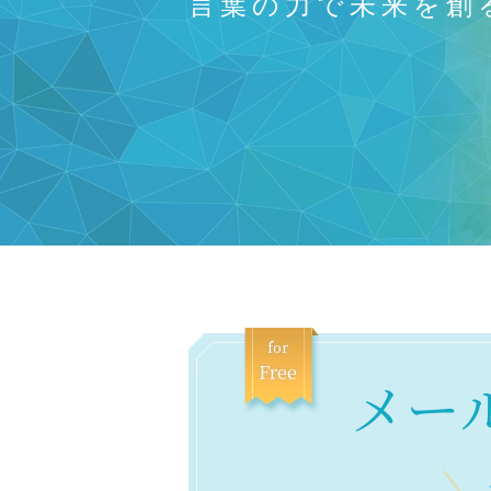
言
葉
の
力
で
未
来
を
創
for
Free
メー