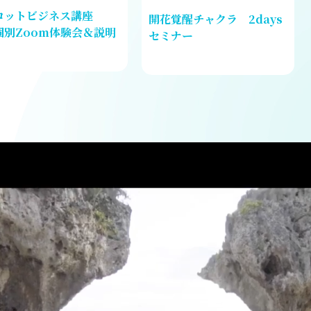
ロットビジネス講座
開花覚醒チャクラ 2days
個別Zoom体験会＆説明
セミナー