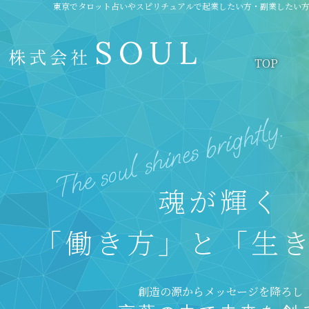
東京でタロット占いやスピリチュアルで起業したい方・副業したい
TOP
.
y
l
t
h
g
i
r
b
s
e
n
i
h
s
l
u
o
s
e
h
T
魂
が
輝
く
「
働
き
方
」
と
「
生
創
造
の
源
か
ら
メ
ッ
セ
ー
ジ
を
降
ろ
し