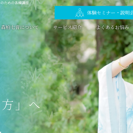
方のための各種講座
体験セミナー・説明
森柏七音について
サービス紹介
よくあるお悩み
き
方
」
へ