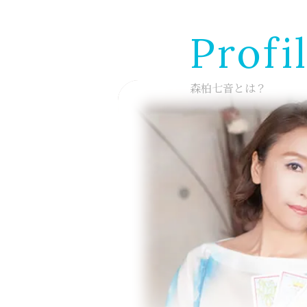
Profi
森柏七音とは？