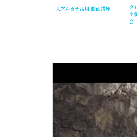
タ
大アルカナ活用 動画講座
＊
会